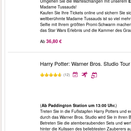
Umgehen Sie die Warteschlangen mit unserem
E
Madame Tussauds!
Kaufen Sie Ihre Tickets online und sichern Sie sic
weltberühmte Madame Tussauds ist so viel mehr a
Selfie mit Ihrem größten Promi-Schwarm machen u
das Star Wars Erlebnis und die Kammer des Gra
36,80 €
Ab
Harry Potter: Warner Bros. Studio Tou
(12)
(
Ab Paddington Station um 13:00 Uhr.
)
Treten Sie in die Fußstapfen Harry Potters und
durch das Warner Bros. Studio wird Sie in ihren 
Betreten Sie die atemberaubenden Sets und werfe
hinter die Kulissen des beliebtesten Zauberers a