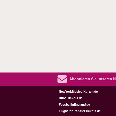
Abonnieren Sie unseren N
NewYorkMusicalKarten.de
DubaiTickets.de
FussballinEngland.de
FlughafenTransferTickets.de