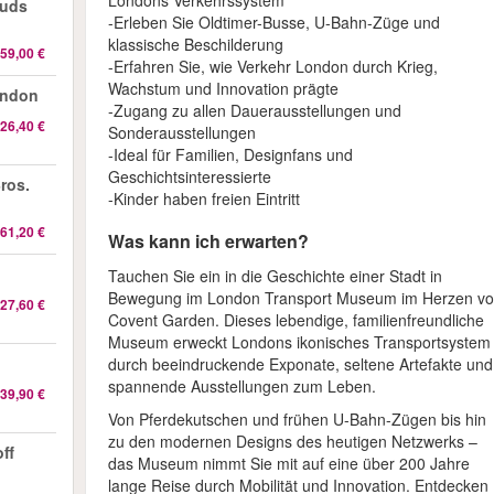
Londons Verkehrssystem
auds
-Erleben Sie Oldtimer-Busse, U-Bahn-Züge und
klassische Beschilderung
59,00 €
-Erfahren Sie, wie Verkehr London durch Krieg,
Wachstum und Innovation prägte
ondon
-Zugang zu allen Dauerausstellungen und
26,40 €
Sonderausstellungen
-Ideal für Familien, Designfans und
Geschichtsinteressierte
ros.
-Kinder haben freien Eintritt
61,20 €
Was kann ich erwarten?
Tauchen Sie ein in die Geschichte einer Stadt in
Bewegung im London Transport Museum im Herzen v
27,60 €
Covent Garden. Dieses lebendige, familienfreundliche
Museum erweckt Londons ikonisches Transportsystem
durch beeindruckende Exponate, seltene Artefakte und
spannende Ausstellungen zum Leben.
39,90 €
Von Pferdekutschen und frühen U-Bahn-Zügen bis hin
zu den modernen Designs des heutigen Netzwerks –
ff
das Museum nimmt Sie mit auf eine über 200 Jahre
lange Reise durch Mobilität und Innovation. Entdecken