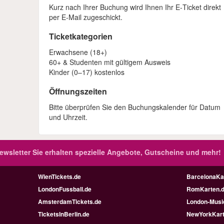
Kurz nach Ihrer Buchung wird Ihnen Ihr E‑Ticket direkt
per E‑Mail zugeschickt.
Ticketkategorien
Erwachsene (18+)
60+ & Studenten mit gültigem Ausweis
Kinder (0–17) kostenlos
Öffnungszeiten
Bitte überprüfen Sie den Buchungskalender für Datum
und Uhrzeit.
ewsletter
Sie erhalten spezielle Angebote, Gutscheine und mehr!
WienTickets.de
BarcelonaKa
LondonFussball.de
RomKarten.
AmsterdamTickets.de
London-Music
TicketsInBerlin.de
NewYorkKart