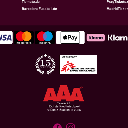
Ticmate.de
PragTickets.
BarcelonaFussball.de
MadridTicket
WE SUPPORT
Höchste Kreditwürdigkeit
© Dun & Bradstreet 2026