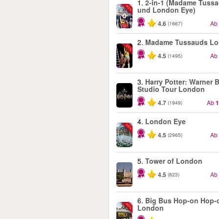
1.
2-in-1 (Madame Tuss
-40%
und London Eye)
4.6
Ab
(1667)
2.
Madame Tussauds L
-25%
4.5
Ab
(1495)
3.
Harry Potter: Warner B
Studio Tour London
4.7
Ab
1
(1949)
4.
London Eye
-25%
4.5
Ab
(2965)
5.
Tower of London
4.5
Ab
(823)
6.
Big Bus Hop-on Hop-o
-40%
London