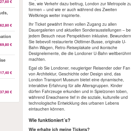
27,60 €
Sie, wie Verkehr dazu beitrug, London zur Metropole z
formen – und wie er auch während des Zweiten
uds,
Weltkriegs weiter inspirierte.
Ihr Ticket gewährt Ihnen vollen Zugang zu allen
62,80 €
Dauergalerien und aktuellen Sonderausstellungen – be
jedem Besuch neue Perspektiven inklusive. Bewunder
nation
Sie liebevoll restaurierte Oldtimer-Busse, originale U-
69,80 €
Bahn-Wagen, Retro-Reiseplakate und ikonische
Designelemente, die die Londoner U-Bahn weltberühm
machten.
ise
Egal ob Sie Londoner, neugieriger Reisender oder Fan
17,40 €
von Architektur, Geschichte oder Design sind, das
London Transport Museum bietet eine dynamische,
interaktive Erfahrung für alle Altersgruppen. Kinder
dürfen Fahrzeuge erkunden und in Spielzonen toben,
37,90 €
während Erwachsene tief in die soziale, kulturelle und
technologische Entwicklung des urbanen Lebens
eintauchen können.
Wie funktioniert´s?
Wie erhalte ich meine Tickets?