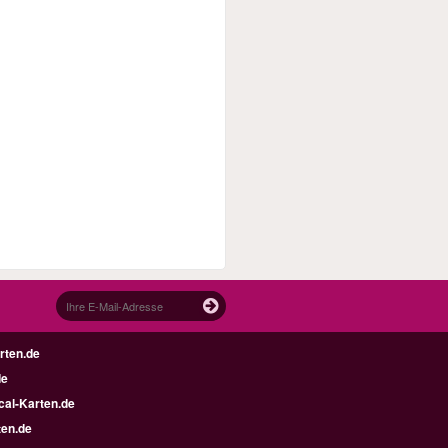
rten.de
de
al-Karten.de
en.de