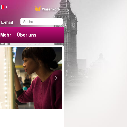
Warenkorb
E-mail
Mehr
Über uns
Sie haben dieses
Produkt in Ihrer Liste
gespeichert