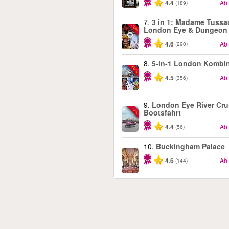
4.4
Ab
(189)
7.
3 in 1: Madame Tussa
-30%
London Eye & Dungeon
4.6
Ab
(290)
8.
5-in-1 London Kombi
-60%
4.5
Ab
(356)
9.
London Eye River Cru
-10%
Bootsfahrt
4.4
Ab
(56)
10.
Buckingham Palace
4.6
Ab
(144)