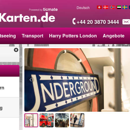
Deutsch
+44 20 3870 3444
tseeing
Transport
Harry Potters London
Angebote
rn
ng