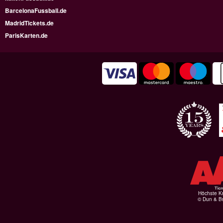
BarcelonaFussball.de
MadridTickets.de
ParisKarten.de
Höchste Kr
© Dun & Br