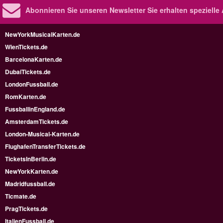
Abonnieren Sie unseren Newsletter
Sie erhalten speziell
NewYorkMusicalKarten.de
WienTickets.de
BarcelonaKarten.de
DubaiTickets.de
LondonFussball.de
RomKarten.de
FussballinEngland.de
AmsterdamTickets.de
London-Musical-Karten.de
FlughafenTransferTickets.de
TicketsInBerlin.de
NewYorkKarten.de
Madridfussball.de
Ticmate.de
PragTickets.de
ItalienFussball.de