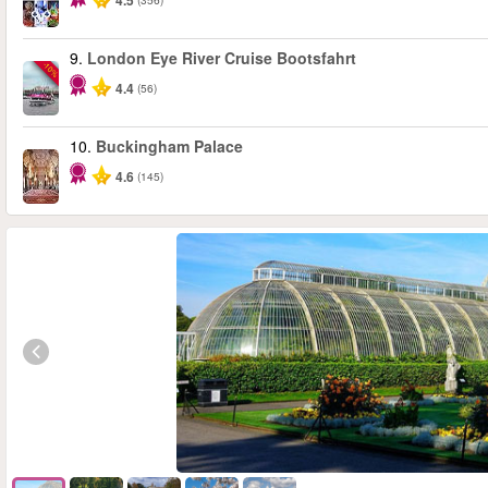
4.5
9.
London Eye River Cruise Bootsfahrt
-10%
4.4
(56)
10.
Buckingham Palace
4.6
(145)