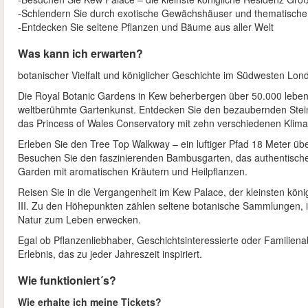
-Schlendern Sie durch exotische Gewächshäuser und thematische
-Entdecken Sie seltene Pflanzen und Bäume aus aller Welt
Was kann ich erwarten?
botanischer Vielfalt und königlicher Geschichte im Südwesten Lon
Die Royal Botanic Gardens in Kew beherbergen über 50.000 leben
weltberühmte Gartenkunst. Entdecken Sie den bezaubernden Stein
das Princess of Wales Conservatory mit zehn verschiedenen Klim
Erleben Sie den Tree Top Walkway – ein luftiger Pfad 18 Meter 
Besuchen Sie den faszinierenden Bambusgarten, das authentisch
Garden mit aromatischen Kräutern und Heilpflanzen.
Reisen Sie in die Vergangenheit im Kew Palace, der kleinsten kön
III. Zu den Höhepunkten zählen seltene botanische Sammlungen, i
Natur zum Leben erwecken.
Egal ob Pflanzenliebhaber, Geschichtsinteressierte oder Familien
Erlebnis, das zu jeder Jahreszeit inspiriert.
Wie funktioniert´s?
Wie erhalte ich meine Tickets?