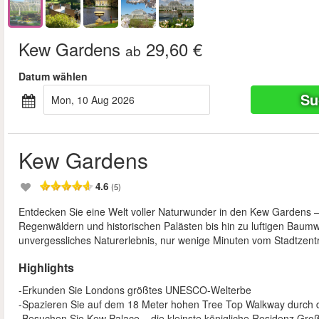
Kew Gardens
29,60 €
ab
Datum wählen
Su
Mon, 10 Aug 2026
Kew Gardens
4.6
(5)
Entdecken Sie eine Welt voller Naturwunder in den Kew Gardens
Regenwäldern und historischen Palästen bis hin zu luftigen Baumw
unvergessliches Naturerlebnis, nur wenige Minuten vom Stadtzentr
Highlights
-Erkunden Sie Londons größtes UNESCO-Welterbe
-Spazieren Sie auf dem 18 Meter hohen Tree Top Walkway durch
-Besuchen Sie Kew Palace – die kleinste königliche Residenz Groß