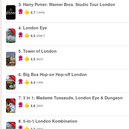
3.
Harry Potter: Warner Bros. Studio Tour London
4.7
(1949)
4.
London Eye
-25%
4.5
(2967)
5.
Tower of London
4.5
(823)
6.
Big Bus Hop-on Hop-off London
-40%
4.4
(189)
7.
3 in 1: Madame Tussauds, London Eye & Dungeon
-30%
4.6
(290)
8.
5-in-1 London Kombination
-60%
(356)