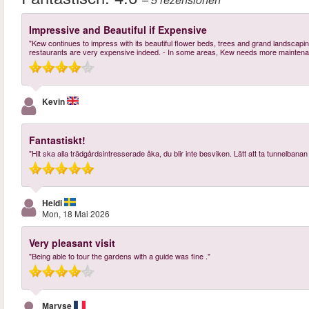
Impressive and Beautiful if Expensive
"Kew continues to impress with its beautiful flower beds, trees and grand landscaping
restaurants are very expensive indeed. - In some areas, Kew needs more maintena
Kevin
Fantastiskt!
"Hit ska alla trädgårdsintresserade åka, du blir inte besviken. Lätt att ta tunnelbanan
Heidi
Mon, 18 Mai 2026
Very pleasant visit
"Being able to tour the gardens with a guide was fine ."
Maryse