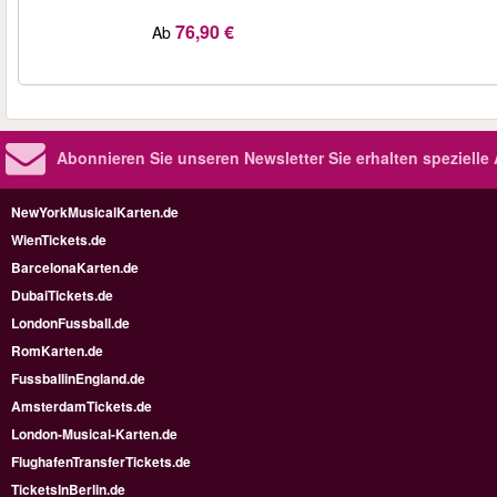
76,90 €
Ab
Abonnieren Sie unseren Newsletter
Sie erhalten speziell
NewYorkMusicalKarten.de
WienTickets.de
BarcelonaKarten.de
DubaiTickets.de
LondonFussball.de
RomKarten.de
FussballinEngland.de
AmsterdamTickets.de
London-Musical-Karten.de
FlughafenTransferTickets.de
TicketsInBerlin.de