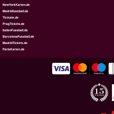
NewYorkKarten.de
Madridfussball.de
Ticmate.de
PragTickets.de
ItalienFussball.de
BarcelonaFussball.de
MadridTickets.de
ParisKarten.de