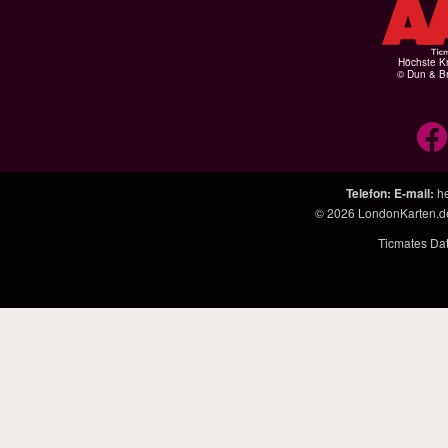
Höchste Kr
© Dun & Br
Telefon
:
E-mail
:
h
© 2026
LondonKarten.d
Ticmates Da