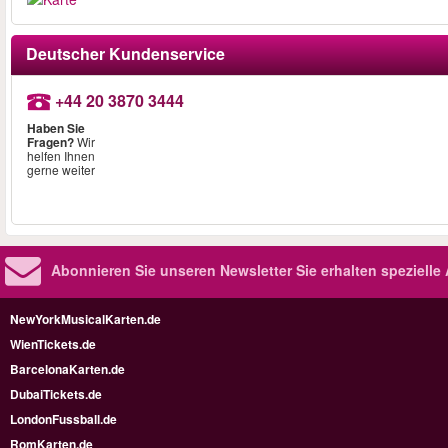
Deutscher Kundenservice
+44 20 3870 3444
Haben Sie
Fragen?
Wir
helfen Ihnen
gerne weiter
Abonnieren Sie unseren Newsletter
Sie erhalten speziell
NewYorkMusicalKarten.de
WienTickets.de
BarcelonaKarten.de
DubaiTickets.de
LondonFussball.de
RomKarten.de