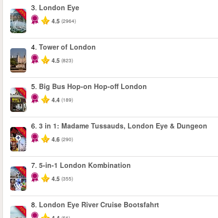
3.
London Eye
-25%
4.5
(2964)
4.
Tower of London
4.5
(823)
5.
Big Bus Hop-on Hop-off London
-40%
4.4
(189)
6.
3 in 1: Madame Tussauds, London Eye & Dungeon
-30%
4.6
(290)
7.
5-in-1 London Kombination
-60%
4.5
(355)
8.
London Eye River Cruise Bootsfahrt
-10%
(56)