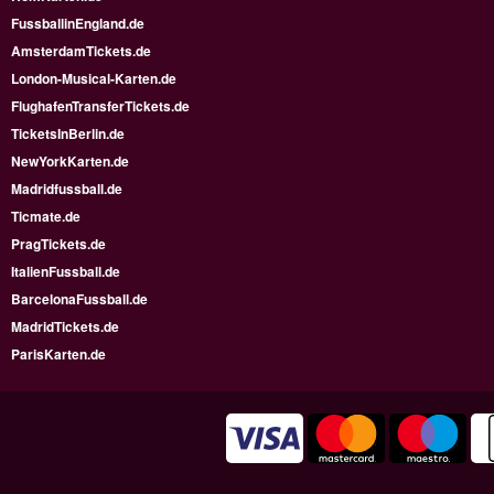
FussballinEngland.de
AmsterdamTickets.de
London-Musical-Karten.de
FlughafenTransferTickets.de
TicketsInBerlin.de
NewYorkKarten.de
Madridfussball.de
Ticmate.de
PragTickets.de
ItalienFussball.de
BarcelonaFussball.de
MadridTickets.de
ParisKarten.de