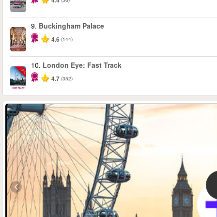
4.4
9.
Buckingham Palace
4.6
(144)
10.
London Eye: Fast Track
-15%
4.7
(352)