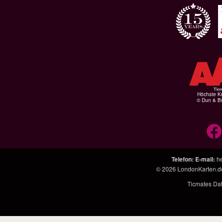
Höchste Kr
© Dun & Br
Telefon
:
E-mail
:
h
© 2026
LondonKarten.d
Ticmates Da