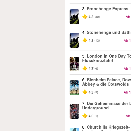
3.
Stonehenge Express
4.3
Ab
(30)
4.
Stonehenge und Bath
4.3
Ab
1
(12)
5.
London In One Day To
Flusskreuzfahrt
4.7
Ab
1
(6)
6.
Blenheim Palace, Do
Abbey & die Cotswolds
4.3
Ab
1
(3)
7.
Die Geheimnisse der
Underground
4.0
Ab
(1)
8.
Churchills Kriegszeit-