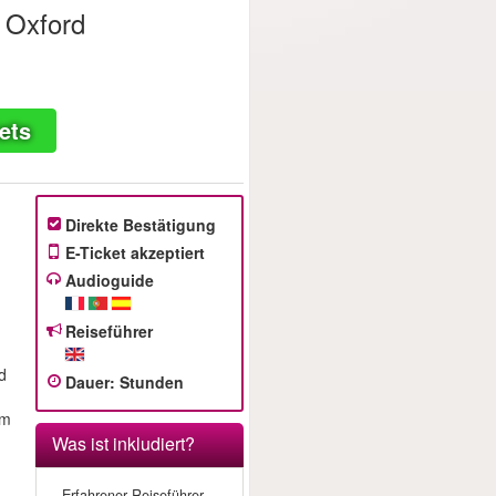
 Oxford
ets
Direkte Bestätigung
E-Ticket akzeptiert
Audioguide
Reiseführer
d
Dauer
:
Stunden
em
Was ist inkludiert?
- Erfahrener Reiseführer