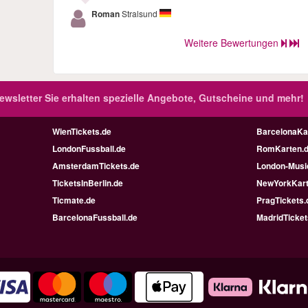
Roman
Stralsund
Weitere Bewertungen
ewsletter
Sie erhalten spezielle Angebote, Gutscheine und mehr!
WienTickets.de
BarcelonaKa
LondonFussball.de
RomKarten.
AmsterdamTickets.de
London-Music
TicketsInBerlin.de
NewYorkKart
Ticmate.de
PragTickets.
BarcelonaFussball.de
MadridTicket