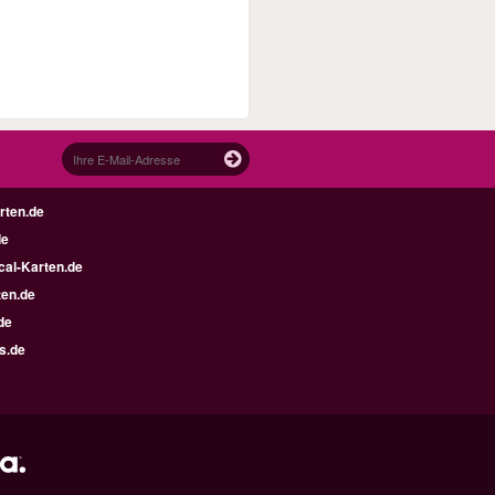
rten.de
de
al-Karten.de
en.de
de
s.de