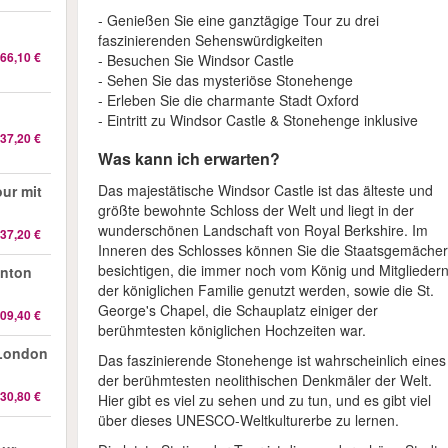
- Genießen Sie eine ganztägige Tour zu drei
faszinierenden Sehenswürdigkeiten
66,10 €
- Besuchen Sie Windsor Castle
- Sehen Sie das mysteriöse Stonehenge
- Erleben Sie die charmante Stadt Oxford
- Eintritt zu Windsor Castle & Stonehenge inklusive
37,20 €
Was kann ich erwarten?
Das majestätische Windsor Castle ist das älteste und
ur mit
größte bewohnte Schloss der Welt und liegt in der
wunderschönen Landschaft von Royal Berkshire. Im
37,20 €
Inneren des Schlosses können Sie die Staatsgemäche
besichtigen, die immer noch vom König und Mitglieder
wnton
der königlichen Familie genutzt werden, sowie die St.
George's Chapel, die Schauplatz einiger der
09,40 €
berühmtesten königlichen Hochzeiten war.
 London
Das faszinierende Stonehenge ist wahrscheinlich eines
der berühmtesten neolithischen Denkmäler der Welt.
30,80 €
Hier gibt es viel zu sehen und zu tun, und es gibt viel
über dieses UNESCO-Weltkulturerbe zu lernen.