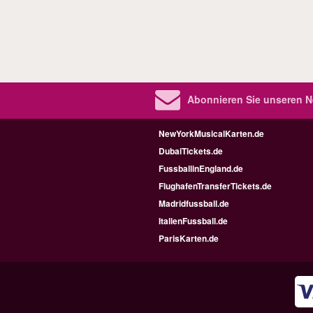
Abonnieren Sie unseren N
NewYorkMusicalKarten.de
DubaiTickets.de
FussballinEngland.de
FlughafenTransferTickets.de
Madridfussball.de
ItalienFussball.de
ParisKarten.de