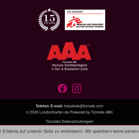
WE SUPPORT
Höchste Kreditwürdigkeit
© Dun & Bradstreet 2026
Telefon
:
E-mail
:
helpdesk@ticmate.com
© 2026
LondonKarten.de
Powered by
Ticmate AB®
Ticmates Datenschutzregeln
 Erlebnis auf unserer Seite zu verbessern. Wir speichern keine persön