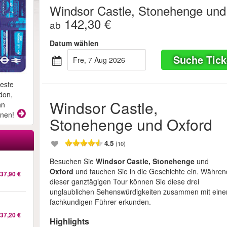
Windsor Castle, Stonehenge und
142,30 €
ab
Datum wählen
Suche Tick
Fre, 7 Aug 2026
beste
don,
Windsor Castle,
hn
onen!
Stonehenge und Oxford
4.5
(10)
Besuchen Sie
Windsor Castle, Stonehenge
und
Oxford
und tauchen Sie in die Geschichte ein. Währen
37,90 €
dieser ganztägigen Tour können Sie diese drei
unglaublichen Sehenswürdigkeiten zusammen mit ein
fachkundigen Führer erkunden.
37,20 €
Highlights