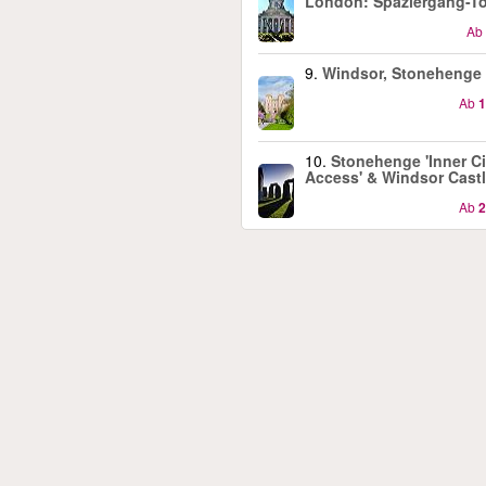
London: Spaziergang-T
Ab
9.
Windsor, Stonehenge
Ab
1
10.
Stonehenge 'Inner Ci
Access' & Windsor Cast
Ab
2