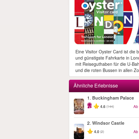
Eine Visitor Oyster Card ist die 
und günstigste Fahrkarte in Lon
mit Reiseguthaben für die U-Ba
und die roten Bussen in allen Z
Ähnliche Erlebnisse
1.
Buckingham Palace
4.6
Ab
(144)
2.
Windsor Castle
4.0
Ab
(2)