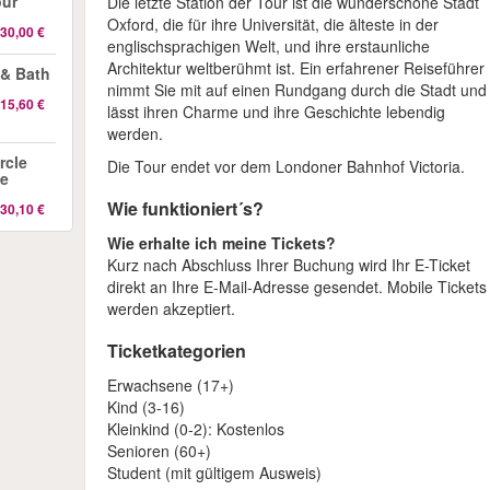
our
Die letzte Station der Tour ist die wunderschöne Stadt
Oxford, die für ihre Universität, die älteste in der
30,00 €
englischsprachigen Welt, und ihre erstaunliche
Architektur weltberühmt ist. Ein erfahrener Reiseführer
 & Bath
nimmt Sie mit auf einen Rundgang durch die Stadt und
15,60 €
lässt ihren Charme und ihre Geschichte lebendig
werden.
rcle
Die Tour endet vor dem Londoner Bahnhof Victoria.
le
Wie funktioniert´s?
30,10 €
Wie erhalte ich meine Tickets?
Kurz nach Abschluss Ihrer Buchung wird Ihr E-Ticket
direkt an Ihre E-Mail-Adresse gesendet. Mobile Tickets
werden akzeptiert.
Ticketkategorien
Erwachsene (17+)
Kind (3-16)
Kleinkind (0-2): Kostenlos
Senioren (60+)
Student (mit gültigem Ausweis)