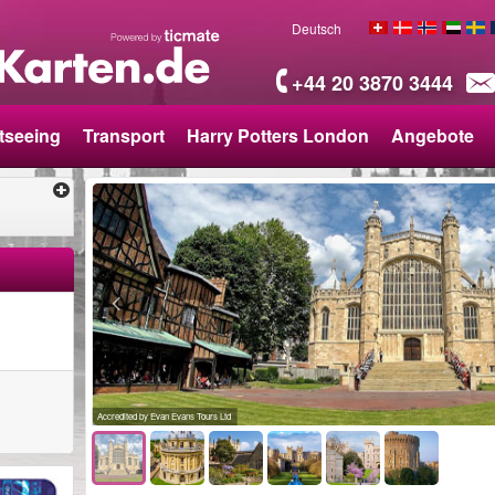
Deutsch
+44 20 3870 3444
tseeing
Transport
Harry Potters London
Angebote
Accredited by Evan Evans Tours Ltd