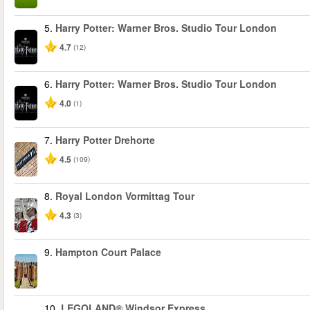
5.
Harry Potter: Warner Bros. Studio Tour London
4.7
(12)
6.
Harry Potter: Warner Bros. Studio Tour London
4.0
(1)
7.
Harry Potter Drehorte
4.5
(109)
8.
Royal London Vormittag Tour
4.3
(3)
9.
Hampton Court Palace
10.
LEGOLAND® Windsor Express