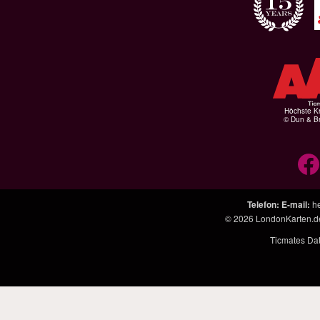
Höchste Kr
© Dun & Br
Telefon
:
E-mail
:
h
© 2026
LondonKarten.d
Ticmates Da