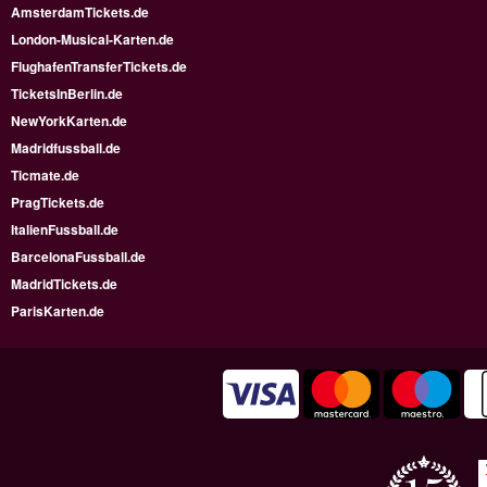
AmsterdamTickets.de
London-Musical-Karten.de
FlughafenTransferTickets.de
TicketsInBerlin.de
NewYorkKarten.de
Madridfussball.de
Ticmate.de
PragTickets.de
ItalienFussball.de
BarcelonaFussball.de
MadridTickets.de
ParisKarten.de