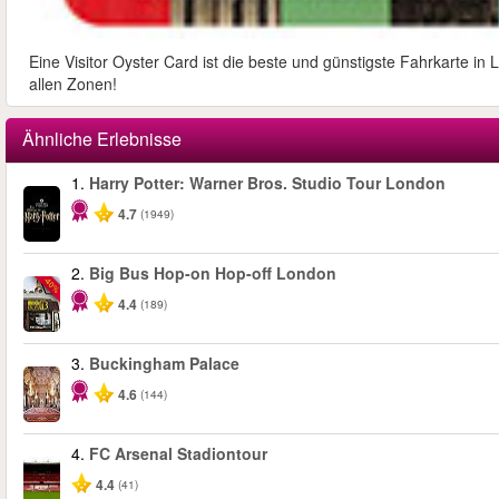
Eine Visitor Oyster Card ist die beste und günstigste Fahrkarte i
allen Zonen!
Ähnliche Erlebnisse
1.
Harry Potter: Warner Bros. Studio Tour London
4.7
(1949)
2.
Big Bus Hop-on Hop-off London
-40%
4.4
(189)
3.
Buckingham Palace
4.6
(144)
4.
FC Arsenal Stadiontour
4.4
(41)