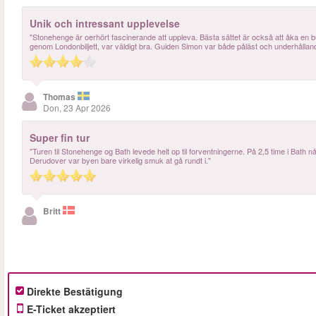
Unik och intressant upplevelse
"Stonehenge är oerhört fascinerande att uppleva. Bästa sättet är också att åka en b
genom Londonbiljett, var väldigt bra. Guiden Simon var både påläst och underhållan
Thomas
Don, 23 Apr 2026
Super fin tur
"Turen til Stonehenge og Bath levede helt op til forventningerne. På 2,5 time i Bath nå
Derudover var byen bare virkelig smuk at gå rundt i."
Britt
Direkte Bestätigung
E-Ticket akzeptiert