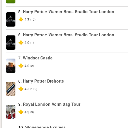
5.
Harry Potter: Warner Bros. Studio Tour London
4.7
(12)
6.
Harry Potter: Warner Bros. Studio Tour London
4.0
(1)
7.
Windsor Castle
4.0
(2)
8.
Harry Potter Drehorte
4.5
(109)
9.
Royal London Vormittag Tour
4.3
(3)
10.
Stonehenge Express