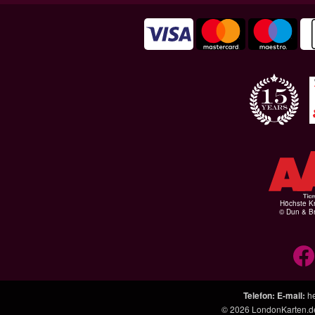
Höchste Kr
© Dun & Br
Telefon
:
E-mail
:
h
© 2026
LondonKarten.d