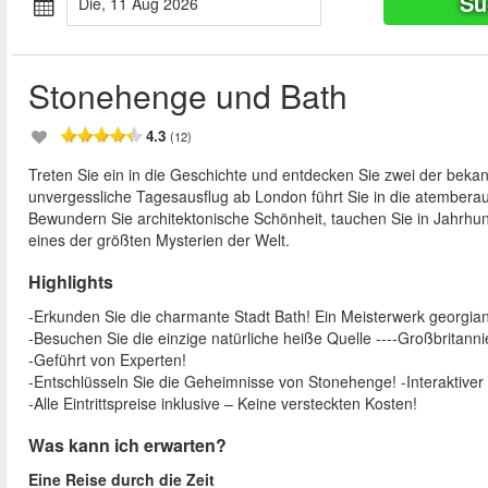
Su
Die, 11 Aug 2026
Stonehenge und Bath
4.3
(12)
Treten Sie ein in die Geschichte und entdecken Sie zwei der bek
unvergessliche Tagesausflug ab London führt Sie in die atember
Bewundern Sie architektonische Schönheit, tauchen Sie in Jahrhu
eines der größten Mysterien der Welt.
Highlights
-Erkunden Sie die charmante Stadt Bath! Ein Meisterwerk georgian
-Besuchen Sie die einzige natürliche heiße Quelle ----Großbritannie
-Geführt von Experten!
-Entschlüsseln Sie die Geheimnisse von Stonehenge! -Interaktiver 
-Alle Eintrittspreise inklusive – Keine versteckten Kosten!
Was kann ich erwarten?
Eine Reise durch die Zeit