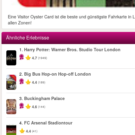
Eine Visitor Oyster Card ist die beste und günstigste Fahrkarte i
allen Zonen!
Ähnliche Erlebnisse
1.
Harry Potter: Warner Bros. Studio Tour London
4.7
(1949)
2.
Big Bus Hop-on Hop-off London
-40%
4.4
(189)
3.
Buckingham Palace
4.6
(144)
4.
FC Arsenal Stadiontour
4.4
(41)