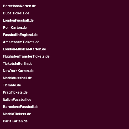
BarcelonaKarten.de
DubaiTickets.de
LondonFussball.de
RomKarten.de
FussballinEngland.de
AmsterdamTickets.de
London-Musical-Karten.de
FlughafenTransferTickets.de
TicketsInBerlin.de
NewYorkKarten.de
Madridfussball.de
Ticmate.de
PragTickets.de
ItalienFussball.de
BarcelonaFussball.de
MadridTickets.de
ParisKarten.de