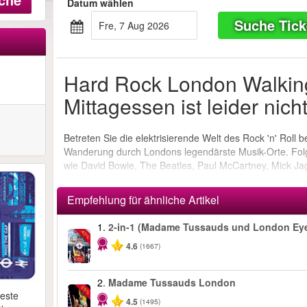
Datum wählen
Suche Tick
Fre, 7 Aug 2026
Hard Rock London Walking
Mittagessen ist leider nic
Betreten Sie die elektrisierende Welt des Rock 'n' Roll 
Wanderung durch Londons legendärste Musik-Orte. Fol
wie David Bowie, The Beatles, Paul McCartney, Mick Ja
– Künstlern, die die populäre Musik revolutionierten un
Empfehlung für ähnliche Artikel
1.
2-in-1 (Madame Tussauds und London Ey
-40%
4.6
(1667)
2.
Madame Tussauds London
-25%
beste
4.5
(1495)