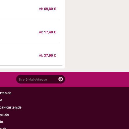
Ab
69,80 €
Ab
17,40 €
Ab
37,90 €
rten.de
de
al-Karten.de
en.de
de
s.de