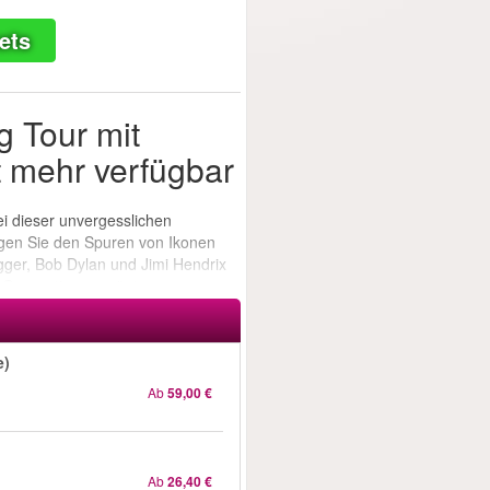
ets
 Tour mit
ht mehr verfügbar
bei dieser unvergesslichen
gen Sie den Spuren von Ikonen
gger, Bob Dylan und Jimi Hendrix
d Generationen prägten.
e)
Ab
59,00 €
Ab
26,40 €