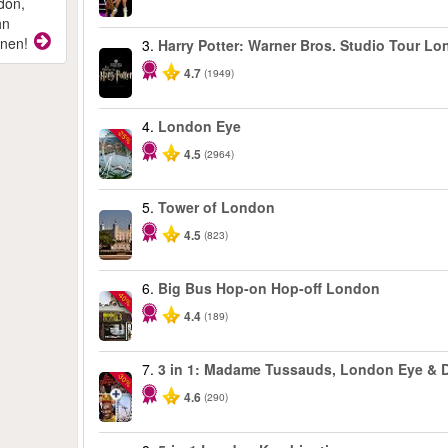
don,
hn
onen!
3.
Harry Potter: Warner Bros. Studio Tour L
4.7
(1949)
4.
London Eye
-25%
4.5
(2964)
5.
Tower of London
4.5
(823)
6.
Big Bus Hop-on Hop-off London
-40%
4.4
(189)
7.
3 in 1: Madame Tussauds, London Eye &
-30%
4.6
(290)