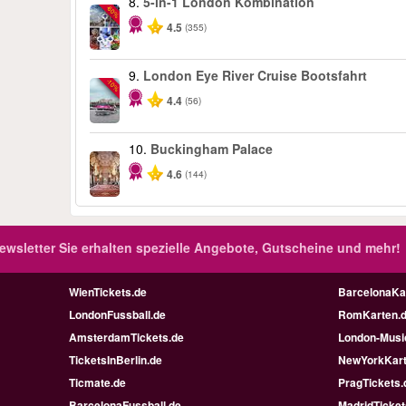
8.
5-in-1 London Kombination
-60%
4.5
(355)
9.
London Eye River Cruise Bootsfahrt
-10%
4.4
(56)
10.
Buckingham Palace
4.6
(144)
ewsletter
Sie erhalten spezielle Angebote, Gutscheine und mehr!
WienTickets.de
BarcelonaKa
LondonFussball.de
RomKarten.
AmsterdamTickets.de
London-Music
TicketsInBerlin.de
NewYorkKart
Ticmate.de
PragTickets.
BarcelonaFussball.de
MadridTicket