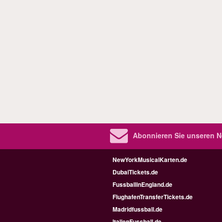
Abonnieren Sie unseren N
NewYorkMusicalKarten.de
DubaiTickets.de
FussballinEngland.de
FlughafenTransferTickets.de
Madridfussball.de
ItalienFussball.de