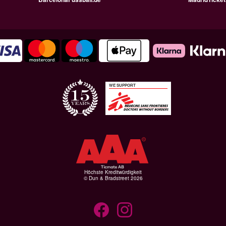
WE SUPPORT
Höchste Kreditwürdigkeit
© Dun & Bradstreet 2026