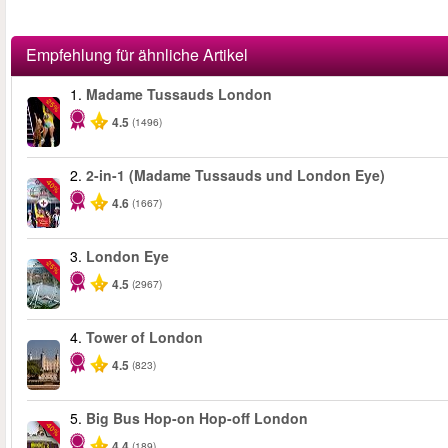
Empfehlung für ähnliche Artikel
1.
Madame Tussauds London
-25%
4.5
(1496)
2.
2-in-1 (Madame Tussauds und London Eye)
-40%
4.6
(1667)
3.
London Eye
-25%
4.5
(2967)
4.
Tower of London
4.5
(823)
5.
Big Bus Hop-on Hop-off London
-40%
4.4
(189)