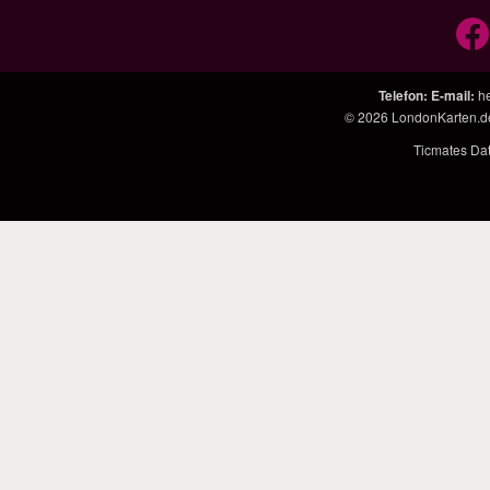
Telefon
:
E-mail
:
h
© 2026
LondonKarten.d
Ticmates Da