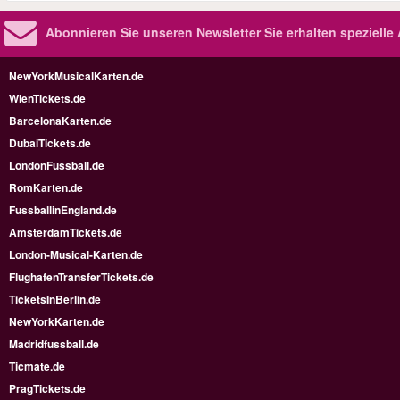
Abonnieren Sie unseren Newsletter
Sie erhalten speziell
NewYorkMusicalKarten.de
WienTickets.de
BarcelonaKarten.de
DubaiTickets.de
LondonFussball.de
RomKarten.de
FussballinEngland.de
AmsterdamTickets.de
London-Musical-Karten.de
FlughafenTransferTickets.de
TicketsInBerlin.de
NewYorkKarten.de
Madridfussball.de
Ticmate.de
PragTickets.de