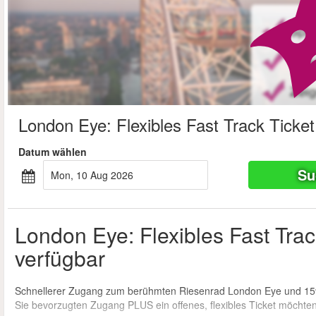
London Eye: Flexibles Fast Track Ticket
Datum wählen
Su
Mon, 10 Aug 2026
London Eye: Flexibles Fast Track
verfügbar
Schnellerer Zugang zum berühmten Riesenrad London Eye und 15% Ra
Sie bevorzugten Zugang PLUS ein offenes, flexibles Ticket möchten 