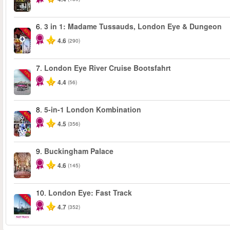
6.
3 in 1: Madame Tussauds, London Eye & Dungeon
-30%
4.6
(290)
7.
London Eye River Cruise Bootsfahrt
-10%
4.4
(56)
8.
5-in-1 London Kombination
-60%
4.5
(356)
9.
Buckingham Palace
4.6
(145)
10.
London Eye: Fast Track
-15%
4.7
(352)