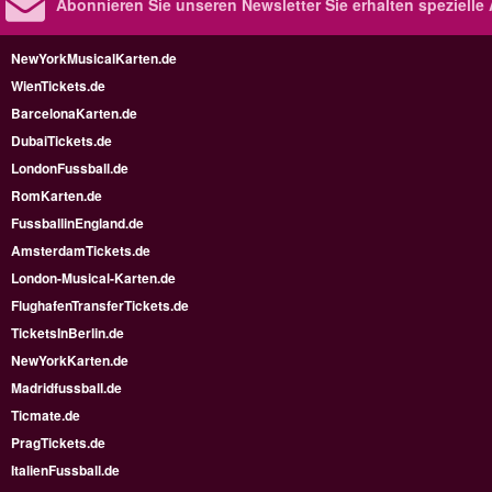
Abonnieren Sie unseren Newsletter
Sie erhalten speziell
NewYorkMusicalKarten.de
WienTickets.de
BarcelonaKarten.de
DubaiTickets.de
LondonFussball.de
RomKarten.de
FussballinEngland.de
AmsterdamTickets.de
London-Musical-Karten.de
FlughafenTransferTickets.de
TicketsInBerlin.de
NewYorkKarten.de
Madridfussball.de
Ticmate.de
PragTickets.de
ItalienFussball.de