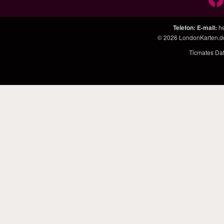
Telefon
:
E-mail
:
h
© 2026
LondonKarten.d
Ticmates Da