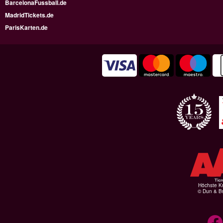
BarcelonaFussball.de
MadridTickets.de
ParisKarten.de
Höchste Kr
© Dun & Br