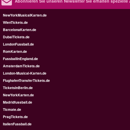
Abonnieren Sie unseren Newsletter
Sie erhalten speziell
NewYorkMusicalKarten.de
WienTickets.de
BarcelonaKarten.de
DubaiTickets.de
LondonFussball.de
RomKarten.de
FussballinEngland.de
AmsterdamTickets.de
London-Musical-Karten.de
FlughafenTransferTickets.de
TicketsInBerlin.de
NewYorkKarten.de
Madridfussball.de
Ticmate.de
PragTickets.de
ItalienFussball.de