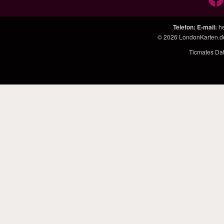
Telefon
:
E-mail
:
h
© 2026
LondonKarten.d
Ticmates Da