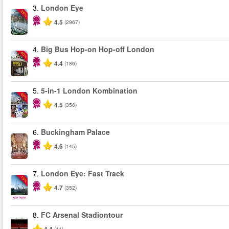
3.
London Eye
-25%
4.5
(2967)
4.
Big Bus Hop-on Hop-off London
-40%
4.4
(189)
5.
5-in-1 London Kombination
-60%
4.5
(356)
6.
Buckingham Palace
4.6
(145)
7.
London Eye: Fast Track
-15%
4.7
(352)
8.
FC Arsenal Stadiontour
(41)