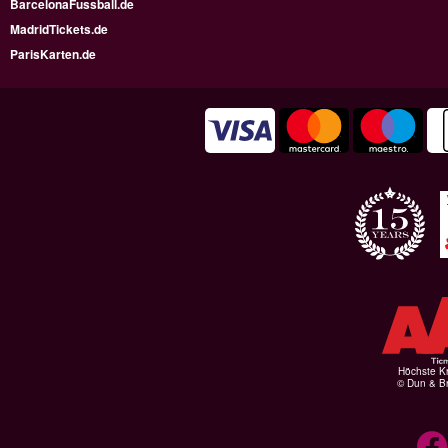
BarcelonaFussball.de
MadridTickets.de
ParisKarten.de
Höchste Kr
© Dun & Br